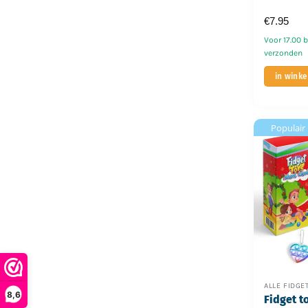
€
7.95
Voor 17.00 
verzonden
in wink
Populair
ALLE FIDGE
8,6
Fidget t