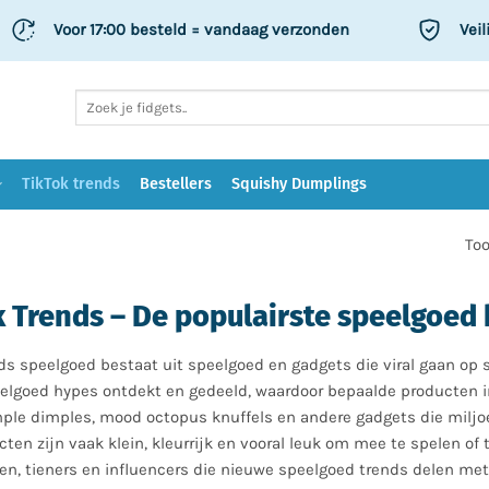
Voor 17:00 besteld
= vandaag verzonden
Veil
Zoeken
naar:
TikTok trends
Bestellers
Squishy Dumplings
Too
 Trends – De populairste speelgoed
ds speelgoed bestaat uit speelgoed en gadgets die viral gaan op 
lgoed hypes ontdekt en gedeeld, waardoor bepaalde producten in 
mple dimples, mood octopus knuffels en andere gadgets die miljo
ten zijn vaak klein, kleurrijk en vooral leuk om mee te spelen of 
en, tieners en influencers die nieuwe speelgoed trends delen met