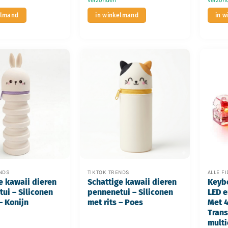
elmand
in winkelmand
in 
ENDS
TIKTOK TRENDS
ALLE F
e kawaii dieren
Schattige kawaii dieren
Keybo
ui – Siliconen
pennenetui – Siliconen
LED e
– Konijn
met rits – Poes
Met 
Trans
multi