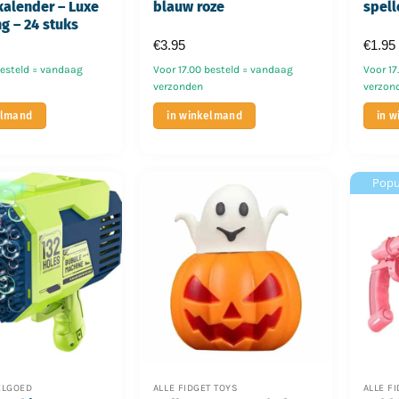
alender – Luxe
blauw roze
spell
ng – 24 stuks
€
3.95
€
1.95
besteld = vandaag
Voor 17.00 besteld = vandaag
Voor 17
verzonden
verzon
elmand
in winkelmand
in 
Popu
ELGOED
ALLE FIDGET TOYS
ALLE F