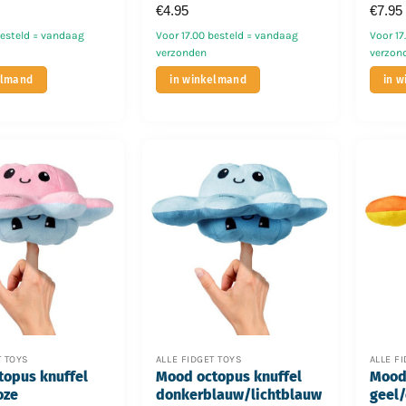
€
4.95
€
7.95
besteld = vandaag
Voor 17.00 besteld = vandaag
Voor 17
verzonden
verzon
elmand
in winkelmand
in 
T TOYS
ALLE FIDGET TOYS
ALLE F
topus knuffel
Mood octopus knuffel
Mood 
oze
donkerblauw/lichtblauw
geel/