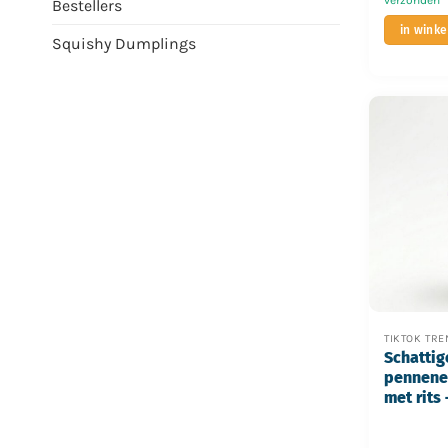
Bestellers
in wink
Squishy Dumplings
TIKTOK TR
Schattig
pennenet
met rits 