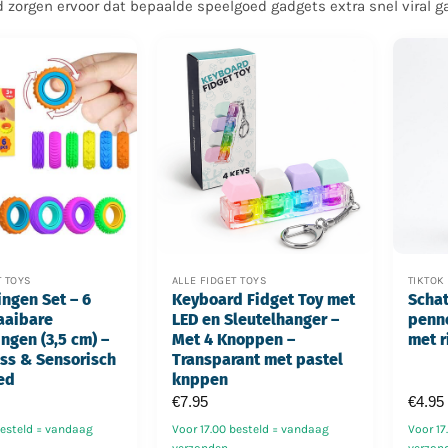
 zorgen ervoor dat bepaalde speelgoed gadgets extra snel viral g
T TOYS
ALLE FIDGET TOYS
TIKTOK
ingen Set – 6
Keyboard Fidget Toy met
Schat
aaibare
LED en Sleutelhanger –
penne
ingen (3,5 cm) –
Met 4 Knoppen –
met r
ess & Sensorisch
Transparant met pastel
ed
knppen
€
7.95
€
4.95
besteld = vandaag
Voor 17.00 besteld = vandaag
Voor 17
verzonden
verzon