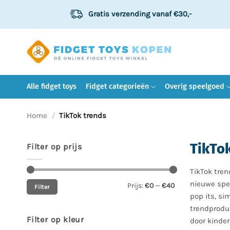
Ga
Gratis verzending
vanaf €30,-
naar
inhoud
Alle fidget toys
Fidget categorieën
Overig speelgoed
Home
/
TikTok trends
TikTok
Filter op prijs
TikTok tren
Min.
Max.
nieuwe spee
Prijs:
€0
—
€40
Filter
prijs
prijs
pop its, si
trendproduc
Filter op kleur
door kinder