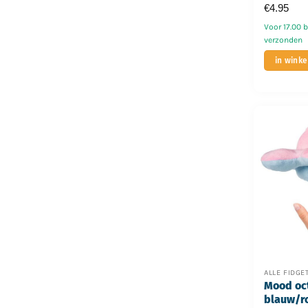
€
4.95
Voor 17.00 
verzonden
in wink
ALLE FIDGE
Mood oc
blauw/r