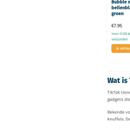
Bubble 
bellenbl
groen
€
7.95
Voor 17.00 
verzonden
in wink
Wat is
TikTok tren
gadgets di
Bekende voo
knuffels. D