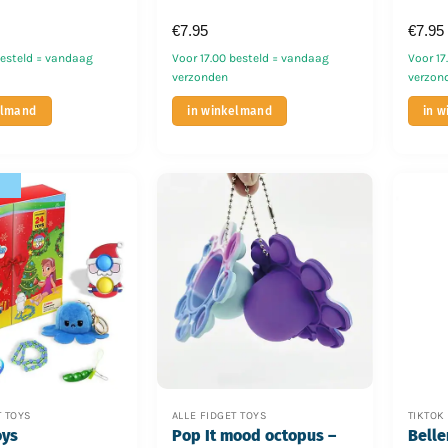
€
7.95
€
7.95
besteld = vandaag
Voor 17.00 besteld = vandaag
Voor 17
verzonden
verzon
elmand
in winkelmand
in 
T TOYS
ALLE FIDGET TOYS
TIKTOK
oys
Pop It mood octopus –
Belle