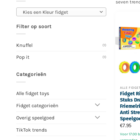
seven trend
Kies een Kleur fidget
Filter op soort
Knuffel
(1)
Pop it
(1)
Categorieën
ALLE FIDGE
Alle fidget toys
Fidget R
Stuks Dr
Fidget categorieën
Friemelr
Anti Str
Overig speelgoed
Speelgo
€
7.95
TikTok trends
Voor 17.00 
verzonden