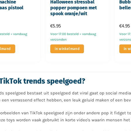
machine
Halloween stressbal
Bubbl
aas pistool
popper pompoen met
belle
spook oranje/wit
€
5.95
€
4.95
besteld = vandaag
Voor 17.00 besteld = vandaag
Voor 17
verzonden
verzon
elmand
in winkelmand
in 
 TikTok trends speelgoed?
ds speelgoed bestaat uit speelgoed dat viral gaat op social media
e een verrassend effect hebben, een leuk geluid maken of een b
rbeelden van TikTok speelgoed zijn onder andere pop it fidget t
eze toys worden vaak gebruikt in korte video's waarin mensen het