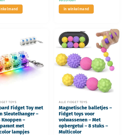
winkelmand
in winkelmand
IDGET TOYS
ALLE FIDGET TOYS
ard Fidget Toy met
Magnetische balletjes –
n Sleutelhanger –
Fidget toys voor
4 Knoppen –
volwassenen – Met
parant met
opbergetui – 8 stuks –
color lampjes
Multicolor