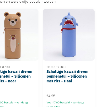
aan en wereldwijd populair worden.
 TRENDS
TIKTOK TRENDS
tige kawaii dieren
Schattige kawaii dieren
netui – Siliconen
pennenetui – Siliconen
its – Beer
met rits – Haai
€
4.95
.00 besteld = vandaag
Voor 17.00 besteld = vandaag
den
verzonden