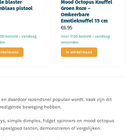
e blaster
Mood Octopus Knuffel
nblaas pistool
Groen Roze –
Omkeerbare
Emotieknuffel 15 cm
€
6.95
.00 besteld = vandaag
Voor 17.00 besteld = vandaag
den
verzonden
winkelmand
in winkelmand
 en daardoor razendsnel populair wordt. Vaak zijn dit
evredigende beweging hebben.
oys, simple dimples, fidget spinners en mood octopus
 speelgoed testen, demonstreren of vergelijken.