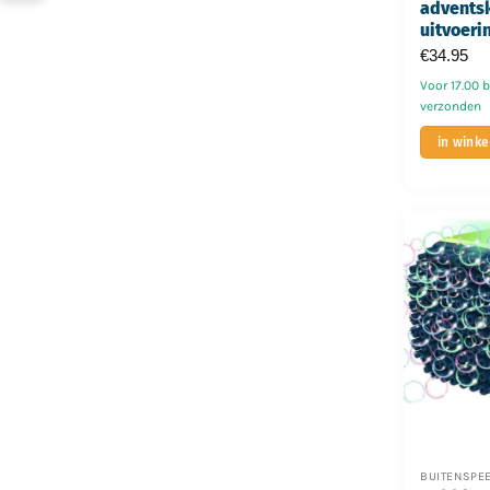
adventsk
uitvoeri
€
34.95
Voor 17.00 
verzonden
in wink
BUITENSPE