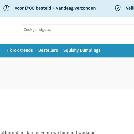
Voor 17:00 besteld
= vandaag verzonden
Veil
Zoeken
naar:
TikTok trends
Bestellers
Squishy Dumplings
actformulier, dan reageren we binnen 1 werkdag.