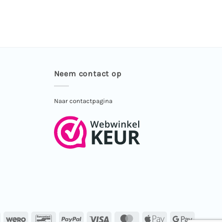
Neem contact op
Naar contactpagina
IDeal
Wero
Bancontact
PayPal
Visa
MasterCard
Apple
Google