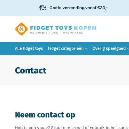
Ga
Gratis verzending
vanaf €30,-
naar
inhoud
Alle fidget toys
Fidget categorieën
Overig speelgoed
Contact
Neem contact op
Heb je een vraag? Stuur een e-mail of gebruik je het cont