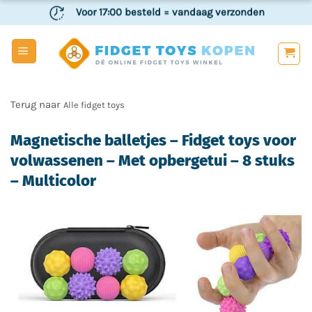
Ga
Voor 17:00 besteld
= vandaag verzonden
naar
inhoud
Veilig
en achteraf betalen
Alle fidget toys
Magnetische balletjes – Fidget toys voor
volwassenen – Met opbergetui – 8 stuks
– Multicolor