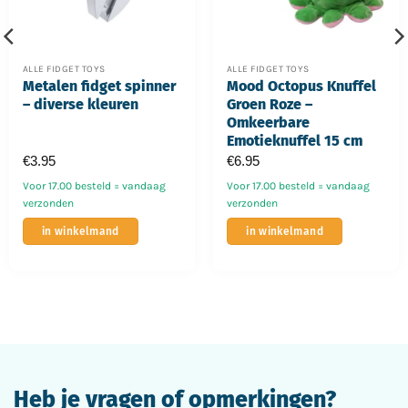
ALLE FIDGET TOYS
ALLE FIDGET TOYS
Metalen fidget spinner
Mood Octopus Knuffel
– diverse kleuren
Groen Roze –
Omkeerbare
Emotieknuffel 15 cm
€
3.95
€
6.95
Voor 17.00 besteld = vandaag
Voor 17.00 besteld = vandaag
verzonden
verzonden
Dit
in winkelmand
in winkelmand
product
heeft
meerdere
variaties.
Deze
optie
kan
gekozen
Heb je vragen of opmerkingen?
worden