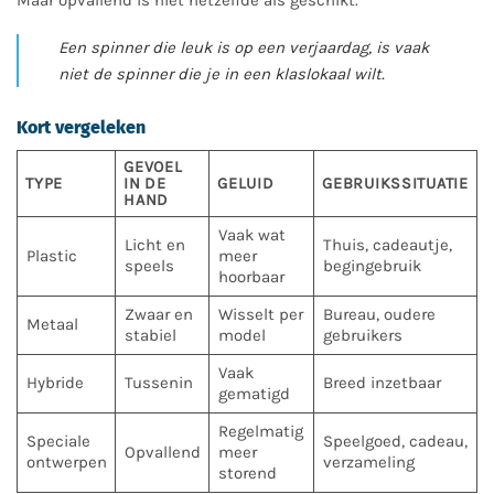
Een spinner die leuk is op een verjaardag, is vaak
niet de spinner die je in een klaslokaal wilt.
Kort vergeleken
GEVOEL
TYPE
IN DE
GELUID
GEBRUIKSSITUATIE
HAND
Vaak wat
Licht en
Thuis, cadeautje,
Plastic
meer
speels
begingebruik
hoorbaar
Zwaar en
Wisselt per
Bureau, oudere
Metaal
stabiel
model
gebruikers
Vaak
Hybride
Tussenin
Breed inzetbaar
gematigd
Regelmatig
Speciale
Speelgoed, cadeau,
Opvallend
meer
ontwerpen
verzameling
storend