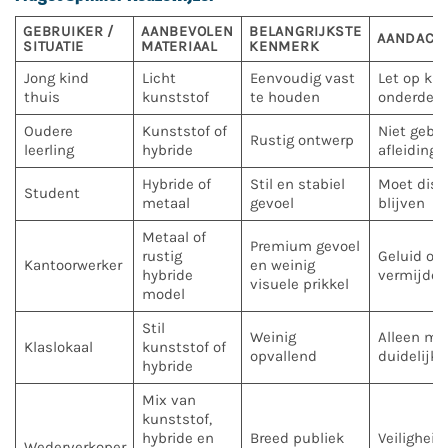
GEBRUIKER /
AANBEVOLEN
BELANGRIJKSTE
AANDACH
SITUATIE
MATERIAAL
KENMERK
Jong kind
Licht
Eenvoudig vast
Let op kle
thuis
kunststof
te houden
onderdele
Oudere
Kunststof of
Niet gebru
Rustig ontwerp
leerling
hybride
afleiding
Hybride of
Stil en stabiel
Moet disc
Student
metaal
gevoel
blijven
Metaal of
Premium gevoel
rustig
Geluid op
Kantoorwerker
en weinig
hybride
vermijden
visuele prikkel
model
Stil
Weinig
Alleen me
Klaslokaal
kunststof of
opvallend
duidelijke
hybride
Mix van
kunststof,
hybride en
Breed publiek
Veiligheid
Wederverkoper