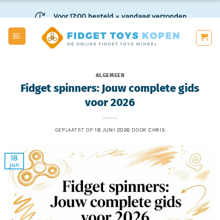
Ga
Voor 17:00 besteld
= vandaag verzonden
naar
inhoud
Veilig
en achteraf betalen
ALGEMEEN
Fidget spinners: Jouw complete gids
voor 2026
GEPLAATST OP
18 JUNI 2026
DOOR
CHRIS
18
jun