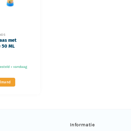
ENDS
laas met
e 50 ML
besteld = vandaag
elmand
Informatie