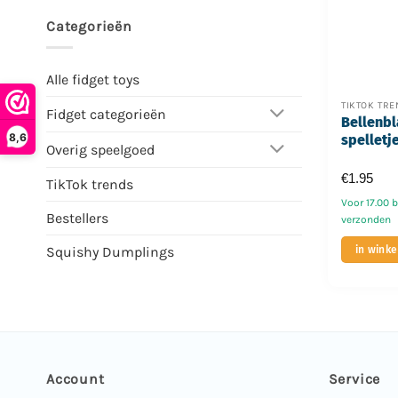
Categorieën
Alle fidget toys
TIKTOK TR
Fidget categorieën
Bellenb
8,6
spelletj
Overig speelgoed
€
1.95
TikTok trends
Voor 17.00 
Bestellers
verzonden
in wink
Squishy Dumplings
Account
Service