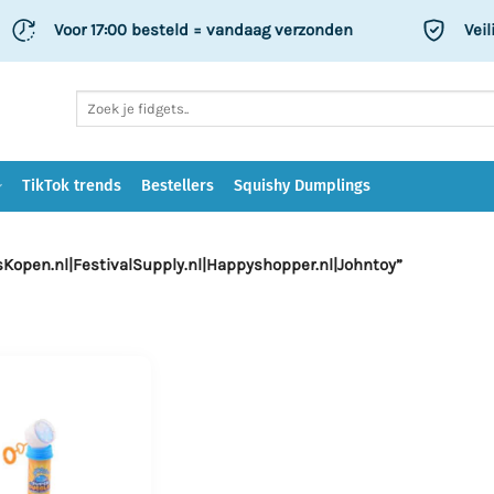
Voor 17:00 besteld
= vandaag verzonden
Veil
Zoeken
naar:
TikTok trends
Bestellers
Squishy Dumplings
Kopen.nl|FestivalSupply.nl|Happyshopper.nl|Johntoy”