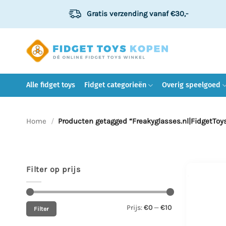
Ga
Gratis verzending
vanaf €30,-
naar
inhoud
Alle fidget toys
Fidget categorieën
Overig speelgoed
Home
/
Producten getagged “Freakyglasses.nl|FidgetToys
Filter op prijs
Min.
Max.
Prijs:
€0
—
€10
Filter
prijs
prijs