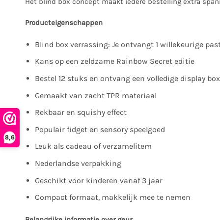
Het blind box concept maakt iedere bestelling extra spa
Producteigenschappen
Blind box verrassing: Je ontvangt 1 willekeurige pas
Kans op een zeldzame Rainbow Secret editie
Bestel 12 stuks en ontvang een volledige display bo
Gemaakt van zacht TPR materiaal
Rekbaar en squishy effect
Populair fidget en sensory speelgoed
8,6
Leuk als cadeau of verzamelitem
Nederlandse verpakking
Geschikt voor kinderen vanaf 3 jaar
Compact formaat, makkelijk mee te nemen
Belangrijke informatie over geur