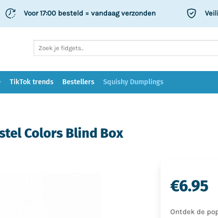
Voor 17:00 besteld
= vandaag verzonden
Veil
Zoeken
naar:
TikTok trends
Bestellers
Squishy Dumplings
tel Colors Blind Box
€
6.95
Ontdek de pop