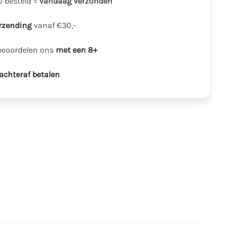
0 besteld =
vandaag verzonden
erzending
vanaf €30,-
beoordelen ons
met een 8+
achteraf betalen