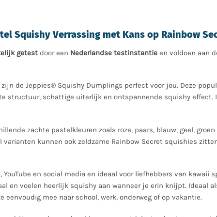
stel Squishy Verrassing met Kans op Rainbow Sec
elijk getest
door een
Nederlandse testinstantie
en voldoen aan de
n zijn de Jeppies® Squishy Dumplings perfect voor jou. Deze popul
e structuur, schattige uiterlijk en ontspannende squishy effect. I
llende zachte pastelkleuren zoals roze, paars, blauw, geel, groen e
 varianten kunnen ook zeldzame Rainbow Secret squishies zitten
 YouTube en social media en ideaal voor liefhebbers van kawaii s
en voelen heerlijk squishy aan wanneer je erin knijpt. Ideaal als
e eenvoudig mee naar school, werk, onderweg of op vakantie.