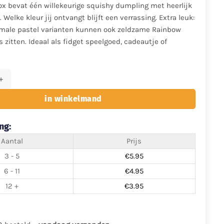
ox bevat één willekeurige squishy dumpling met heerlijk
 Welke kleur jij ontvangt blijft een verrassing. Extra leuk:
male pastel varianten kunnen ook zeldzame Rainbow
s zitten. Ideaal als fidget speelgoed, cadeautje of
hy Dumpling – Pastel Colors Blind Box aantal
in winkelmand
ng:
Aantal
Prijs
3 - 5
€
5.95
6 - 11
€
4.95
12 +
€
3.95