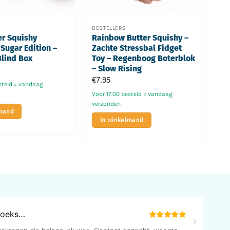
BESTELLERS
er Squishy
Rainbow Butter Squishy –
Sugar Edition –
Zachte Stressbal Fidget
Blind Box
Toy – Regenboog Boterblok
– Slow Rising
€
7.95
steld = vandaag
Voor 17.00 besteld = vandaag
verzonden
lmand
in winkelmand