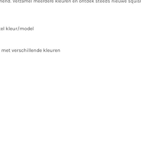
nnend. Verzamel meerdere kleuren en ontdek steeds nieuwe squis
tel kleur/model
x met verschillende kleuren