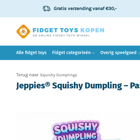
Ga
Gratis verzending
vanaf €30,-
naar
inhoud
Alle fidget toys
Fidget categorieën
Overig speelgoed
Squishy Dumplings
Jeppies® Squishy Dumpling – Pas