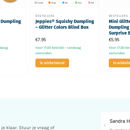
BESTELLERS
BESTELLERS
 Dumpling
Jeppies® Squishy Dumpling
Mini Glitt
– Glitter Colors Blind Box
Dumpling 
Surprise 
€
7.95
€
5.95
ndaag
Voor 17.00 besteld = vandaag
Voor 17.00 be
verzonden
verzonden
in winkelmand
in winke
e klaar. Stuur je vraag of