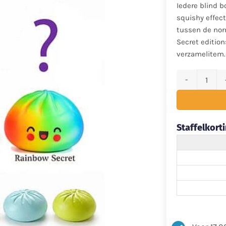
Iedere blind b
squishy effect.
tussen de nor
Secret edition
verzamelitem.
Jeppies® Squis
Staffelkorti