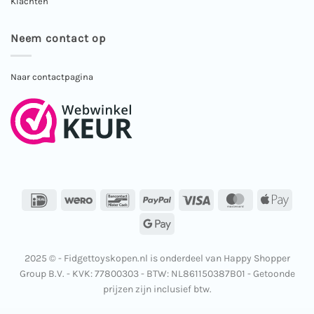
Klachten
Neem contact op
Naar contactpagina
IDeal
Wero
Bancontact
PayPal
Visa
MasterCard
Apple
Pay
Google
Pay
2025 © - Fidgettoyskopen.nl is onderdeel van Happy Shopper
Group B.V. - KVK: 77800303 - BTW: NL861150387B01 - Getoonde
prijzen zijn inclusief btw.