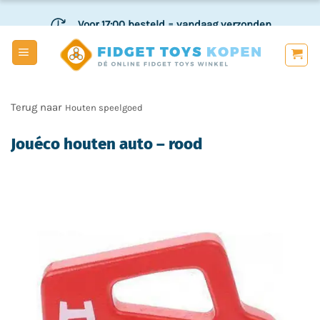
Ga
Voor 17:00 besteld
= vandaag verzonden
naar
inhoud
Veilig
en achteraf betalen
Houten speelgoed
Jouéco houten auto – rood