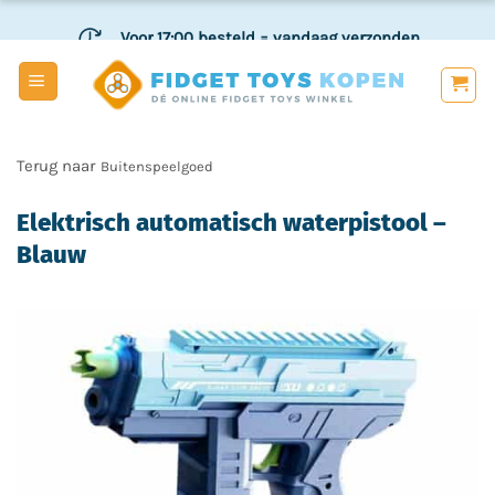
Ga
Voor 17:00 besteld
= vandaag verzonden
naar
inhoud
Veilig
en achteraf betalen
Buitenspeelgoed
Elektrisch automatisch waterpistool –
Blauw