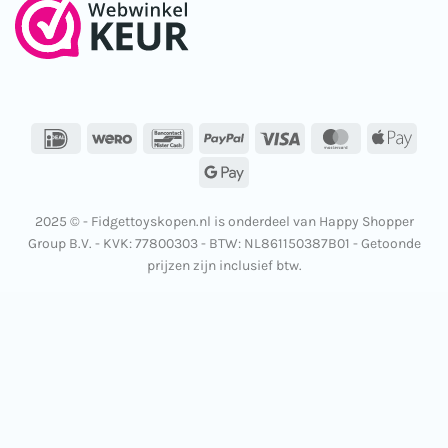
IDeal
Wero
Bancontact
PayPal
Visa
MasterCard
Apple
Pay
Google
Pay
2025 © - Fidgettoyskopen.nl is onderdeel van Happy Shopper
Group B.V. - KVK: 77800303 - BTW: NL861150387B01 - Getoonde
prijzen zijn inclusief btw.