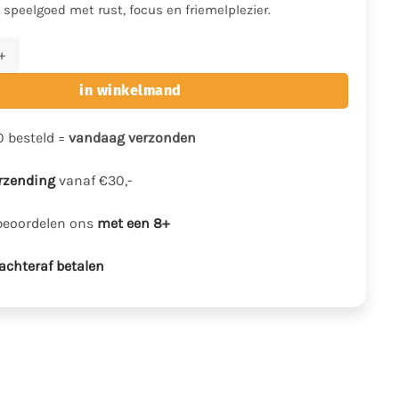
s speelgoed met rust, focus en friemelplezier.
dget toy - Regenboog kleuren -30 x 30 cm aantal
in winkelmand
0 besteld =
vandaag verzonden
erzending
vanaf €30,-
beoordelen ons
met een 8+
achteraf betalen