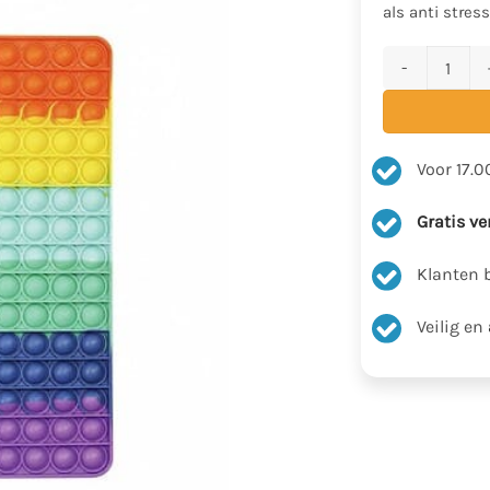
als anti stres
XXL Pop It - Fi
Voor 17.0
Gratis v
Klanten 
Veilig en