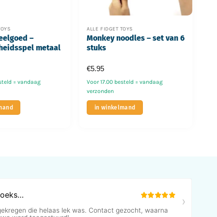
TOYS
ALLE FIDGET TOYS
eelgoed –
Monkey noodles – set van 6
heidsspel metaal
stuks
€
5.95
steld = vandaag
Voor 17.00 besteld = vandaag
verzonden
lmand
in winkelmand