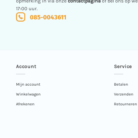
opmerking in via onze
contactpagina
of bel ons op w
17:00 uur.
085-0043611
Account
Service
Mijn account
Betalen
Winkelwagen
Verzenden
Afrekenen
Retourneren