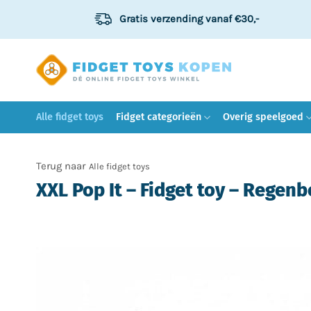
Ga
Gratis verzending
vanaf €30,-
naar
inhoud
Alle fidget toys
Fidget categorieën
Overig speelgoed
Alle fidget toys
XXL Pop It – Fidget toy – Regen