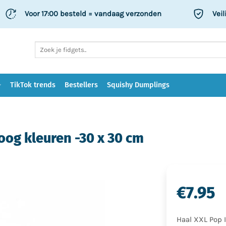
Voor 17:00 besteld
= vandaag verzonden
Veil
Zoeken
naar:
TikTok trends
Bestellers
Squishy Dumplings
boog kleuren -30 x 30 cm
€
7.95
Haal XXL Pop I