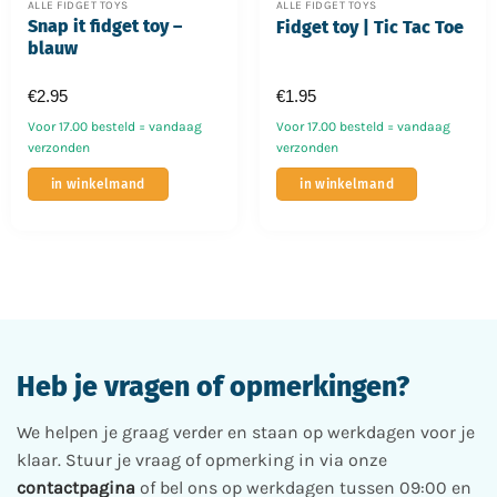
ALLE FIDGET TOYS
ALLE FIDGET TOYS
Snap it fidget toy –
Fidget toy | Tic Tac Toe
blauw
€
2.95
€
1.95
Voor 17.00 besteld = vandaag
Voor 17.00 besteld = vandaag
verzonden
verzonden
Dit
in winkelmand
in winkelmand
product
heeft
meerdere
variaties.
Deze
optie
kan
gekozen
Heb je vragen of opmerkingen?
worden
op
de
We helpen je graag verder en staan op werkdagen voor je
productpagina
klaar. Stuur je vraag of opmerking in via onze
contactpagina
of bel ons op werkdagen tussen 09:00 en