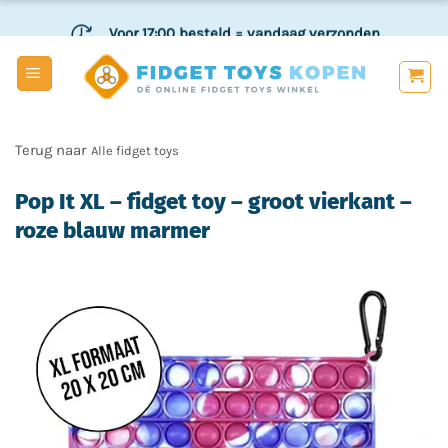
Ga
Voor 17:00 besteld
= vandaag verzonden
naar
inhoud
Veilig
en achteraf betalen
Alle fidget toys
Pop It XL – fidget toy – groot vierkant –
roze blauw marmer