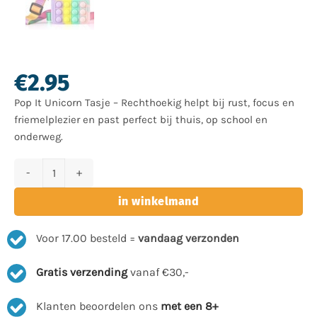
€
2.95
Pop It Unicorn Tasje – Rechthoekig helpt bij rust, focus en
friemelplezier en past perfect bij thuis, op school en
onderweg.
Pop It Unicorn Tasje - Rechthoekig - Speel- en Opbergtasje voor Ki
in winkelmand
Voor 17.00 besteld =
vandaag verzonden
Gratis verzending
vanaf €30,-
Klanten beoordelen ons
met een 8+