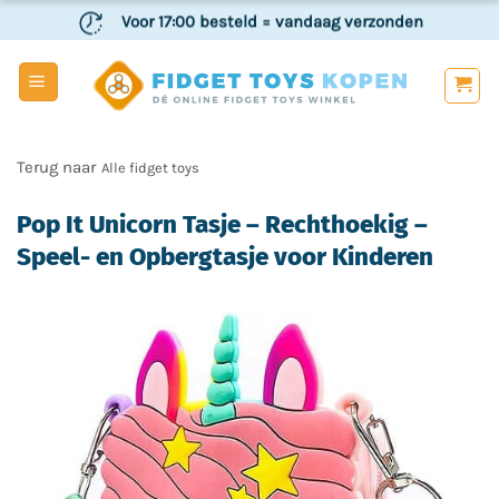
Ga
Voor 17:00 besteld
= vandaag verzonden
naar
inhoud
Veilig
en achteraf betalen
Alle fidget toys
Pop It Unicorn Tasje – Rechthoekig –
Speel- en Opbergtasje voor Kinderen