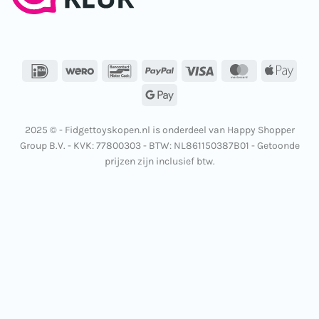
IDeal
Wero
Bancontact
PayPal
Visa
MasterCard
Apple
Pay
Google
Pay
2025 © - Fidgettoyskopen.nl is onderdeel van Happy Shopper
Group B.V. - KVK: 77800303 - BTW: NL861150387B01 - Getoonde
prijzen zijn inclusief btw.