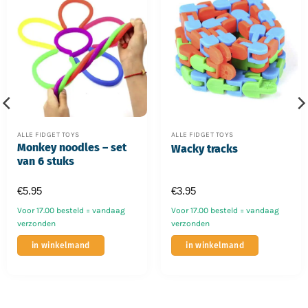
ALLE FIDGET TOYS
ALLE FIDGET TOYS
Monkey noodles – set
Wacky tracks
van 6 stuks
€
5.95
€
3.95
Voor 17.00 besteld = vandaag
Voor 17.00 besteld = vandaag
verzonden
verzonden
Dit
in winkelmand
in winkelmand
product
heeft
meerdere
variaties.