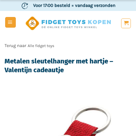
Ga
Voor 17:00 besteld
= vandaag verzonden
naar
inhoud
Veilig
en achteraf betalen
Alle fidget toys
Metalen sleutelhanger met hartje –
Valentijn cadeautje