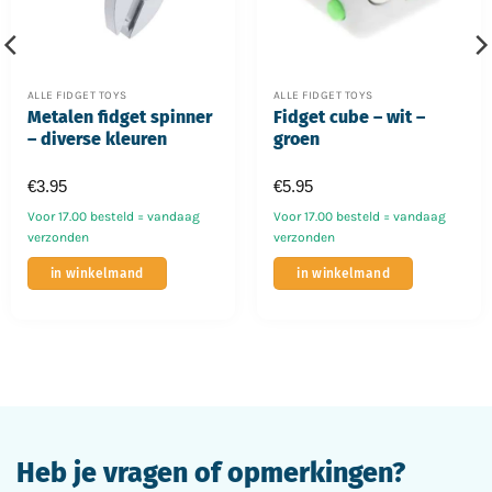
ALLE FIDGET TOYS
ALLE FIDGET TOYS
Metalen fidget spinner
Fidget cube – wit –
– diverse kleuren
groen
€
3.95
€
5.95
Voor 17.00 besteld = vandaag
Voor 17.00 besteld = vandaag
verzonden
verzonden
Dit
in winkelmand
in winkelmand
product
heeft
meerdere
variaties.
Deze
optie
kan
gekozen
Heb je vragen of opmerkingen?
worden
op