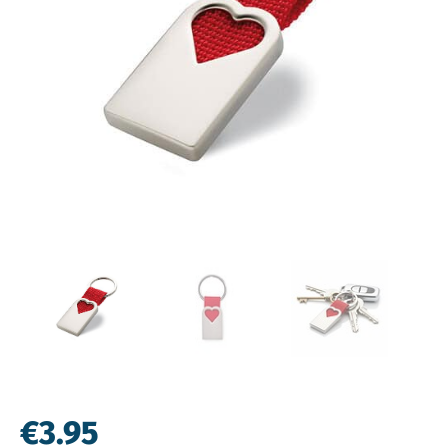
€
3.95