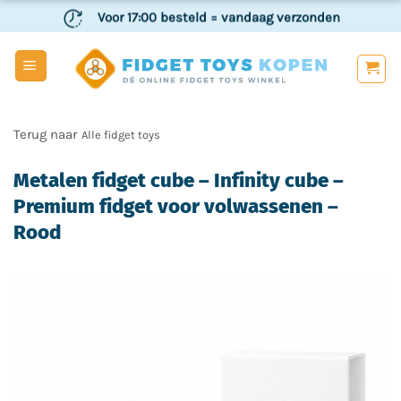
Ga
Voor 17:00 besteld
= vandaag verzonden
naar
inhoud
Veilig
en achteraf betalen
Alle fidget toys
Metalen fidget cube – Infinity cube –
Premium fidget voor volwassenen –
Rood