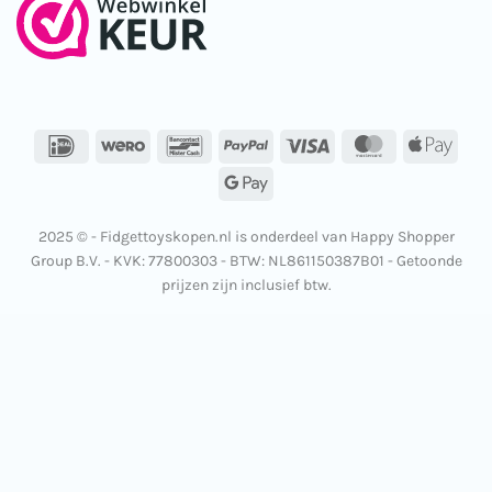
IDeal
Wero
Bancontact
PayPal
Visa
MasterCard
Apple
Pay
Google
Pay
2025 © - Fidgettoyskopen.nl is onderdeel van Happy Shopper
Group B.V. - KVK: 77800303 - BTW: NL861150387B01 - Getoonde
prijzen zijn inclusief btw.